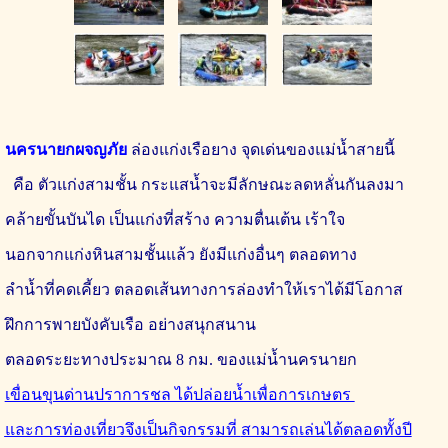
นครนายกผจญภัย
ล่องแก่งเรือยาง
จุดเด่นของแม่น้ำสายนี้
คือ ตัวแก่งสามชั้น กระแสน้ำจะมีลักษณะลดหลั่นกัน
ลง
มา
คล้ายขั้นบันได เป็นแก่งที่สร้าง ความตื่นเต้น เร้าใจ
นอกจากแก่งหินสามชั้นแล้ว ยังมีแก่งอื่นๆ ตลอดทาง
ลำน้ำที่คดเคี้ยว ตลอดเส้นทาง
การล่องทำให้เราได้มีโอกาส
ฝึกการพายบังคับเรือ
อย่างสนุกสนาน
ตลอด
ระยะทางประมาณ 8 กม.
ของแม่น้ำ
นครนายก
เขื่อนขุนด่านปราการชล ได้ปล่อยน้ำเพื่อการเกษตร
และกา
รท่องเที่ยวจึง
เป็นกิจกรรมที่
สามารถ
เล่นได้ตลอดทั้งปี