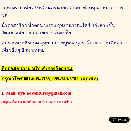
แหล่งท่องเที่ยวจังหวัดนครนายก ได้แก่ เขื่อนขุนด่านปราการ
ชล
น้ำตกสาริกา น้ำตกนางรอง อุทยานวังตะไคร้ แก่งสามชั้น
วัดหลวงพ่อปากแดง ตลาดโรงเกลือ
อุทยานพระพิฆเนศ อุทยานมาฆบูชาอนุสรณ์ และสถานที่ท่อง
เที่ยวอื่นๆ อีกมากมาย
ติดต่อสอบถาม หรือ สำรองกิจกรรม
กรุณาโทร 081-695-3355, 095-740-3782 (คุณนัท)
E-Mail: nyk.adventure@gmail.com
(กรุณาโทรมาคุยกันก่อนส่ง E-Mail นะครับ)