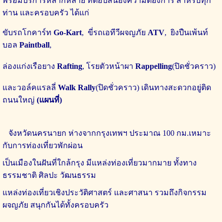
พร้อมบริการหลากหลาย ที่ตอบสนองความต้องการ สำหรับทุก
ท่าน และครอบครัว ได้แก่
ขับรถโกคาร์ท
Go-Kart
,
ขี่รถเอทีวีผจญภัย
ATV
,
ยิงปืนเพ้นท์
บอล
Paintball
,
ล่องแก่งเรือยาง
Rafting
,
โรยตัวหน้าผา
Rappelling
(ปิดชั่วคราว)
แล
ะวอล์คแรลลี่
Walk Rally
(ปิดชั่วคราว)
เดินทางสะดวกอยู่ติด
ถนนใหญ่
(แผนที่)
จังหวัด
นครนายก
ห่างจากกรุงเทพฯ ประมาณ 100 กม.เหมาะ
กับการท่องเที่ยวพักผ่อน
เป็นเมืองในฝันที่ใกล้กรุง มีแหล่งท่องเที่ยวมากมาย ทั้งทาง
ธรรมชาติ ศิลปะ วัฒนธรรม
แหล่ง
ท่องเที่ยวเชิงประวัติศาสตร์ และศาสนา รวมถึงกิจกรรม
ผจญภัย สนุกกันได้ทั้งครอบครัว